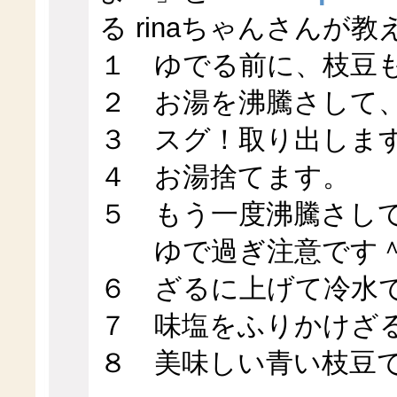
る rinaちゃんさんが
１ ゆでる前に、枝豆
２ お湯を沸騰さして
３ スグ！取り出しま
４ お湯捨てます。
５ もう一度沸騰さし
ゆで過ぎ注意です
６ ざるに上げて冷水
７ 味塩をふりかけざ
８ 美味しい青い枝豆