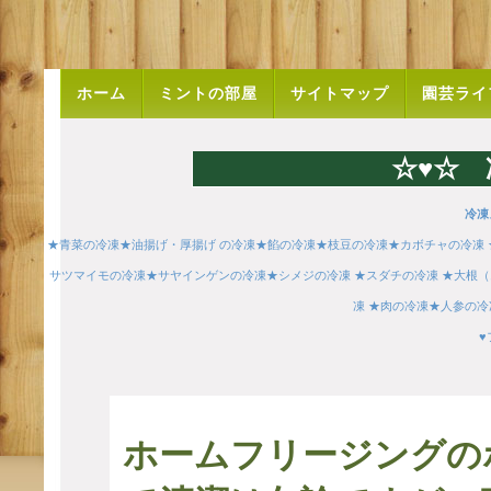
ホーム
ミントの部屋
サイトマップ
園芸ライ
☆♥☆ 
冷凍
★青菜の冷凍
★油揚げ・厚揚げ の冷凍
★餡の冷凍
★枝豆の冷凍
★カボチャの冷凍
サツマイモの冷凍
★サヤインゲンの冷凍
★シメジの冷凍
★スダチの冷凍
★大根
凍
★肉の冷凍
★人参の冷
♥
ホームフリージングの