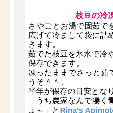
枝豆の冷
さやごとお湯で固茹で
広げて冷まして袋に詰
きます。
茹でた枝豆を氷水で冷
保存できます。
凍ったままでさっと茹
うぞ＾＾。
半年が保存の目安とな
「うち農家なんで凄く
よ～」と
Rina's Apimot