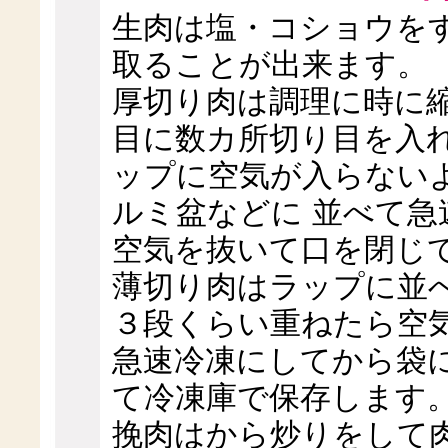
生肉は塩・コショウを
取ることが出来ます。
厚切り肉は調理に時に
目に数カ所切り目を入
ップに空気が入らない
ルミ盆などに 並べて
空気を抜いて口を閉じ
薄切り肉はラップに並
３段くらい重ねたら空
急速冷凍にしてから袋
て冷凍庫で保存します
挽肉はから炒りをして