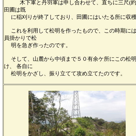
木下軍と丹羽軍は申し合わせて、直ちに三尺(約
田圃は既
に稲刈りが終了しており、田圃にはいたる所に収穫
これを利用して松明を作ったもので、この時期には
員掛かりで松
明を急ぎ作ったのです。
そして、山麓から中頃まで５０有余ケ所にこの松明
け、 各自に
松明をかざし、振り立てて攻め立てたのです。