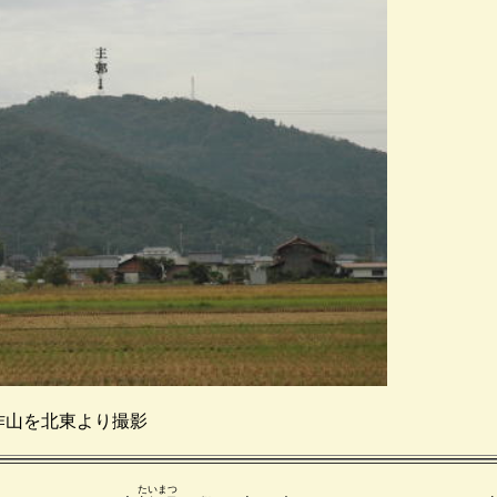
作山を北東より撮影
たいまつ