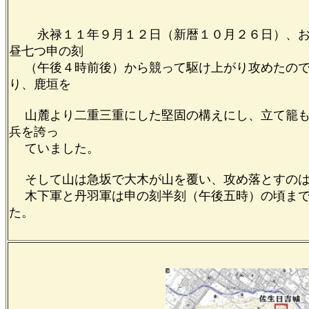
木下藤吉郎軍の
永禄１１年９月１２日（新暦１０月２６日）、お屋
昼七つ申の刻
（午後４時前後）から競って駆け上がり攻めたので
り、鹿垣を
山麓より二重三重にした堅固の構えにし、立て籠もって
兵を誇っ
ていました。
そして山は急坂で大木が山を覆い、攻め落とすのは
木下軍と丹羽軍は申の刻半刻（午後五時）の頃まで
た。