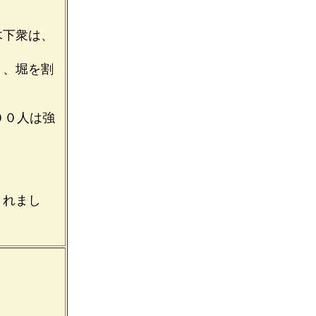
木下衆は、
く、堀を割
００人は強
されまし