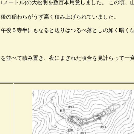
1メートル)の大
松明
を数百本用意しました。 この頃、
後の稲わらがうず高く積み上げられていました。
午後５寺半にもなると辺りはつるべ落としの如く暗く
を並べて積み置き、夜にまぎれた頃合を見計らって一