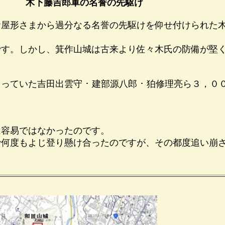
名誉の先駆け
形さまから過分なる名誉の先駆けを仰せ付けられた
す。しかし、箕作山城は古来より佐々木氏の防備が堅
いた吉田出雲守 ･ 建部源八郎 ･ 狛修理亮ら３，０
容易ではなかったのです。
何度もよじ登り懸け合ったのですが、その都度追い崩