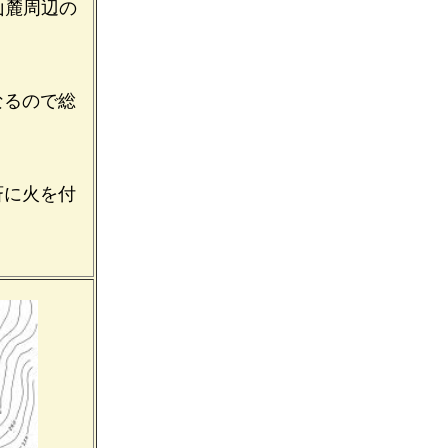
山麓周辺の
なるので総
斉に火を付