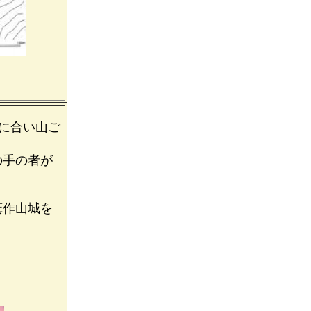
に合い山ご
の手の者が
箕作山城を